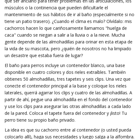
que ser anciano para tener problemas en las articulaciones, los
músculos o la continencia que pueden dificultarle el
mantenimiento de sus hábitos de ir al baño (especialmente si no
tiene un patio trasero). ¿Cuando el clima es malo? Olvídalo: mis
cachorros hacen lo que cariñosamente llamamos "huelga de
caca" cuando se niegan a salir a la lluvia o a la nieve. Mucha
gente depende de las almohadillas para orinar en esta etapa de
la vida de su mascota, pero ¿quién de nosotros no ha limpiado
un desastre que estaba fuera de lugar?
El baño para perros incluye un contenedor blanco, una base
disponible en cuatro colores y dos rieles extraíbles. También
obtienes 50 almohadillas, tres tapetes y seis clips. Una vez que
conecte el contenedor principal a la base y coloque los rieles
laterales, querrá agarrar los clips y cuatro de las almohadillas. A
partir de ahí, pegue una almohadilla en el fondo del contenedor
y use los clips para asegurar las otras almohadillas a cada lado
de la pared. Coloca el tapete fuera del contenedor y ¡listo! Tu
perro tiene su propio baño privado.
La idea es que su cachorro entre al contenedor (o usted pueda
colocarlo allí), haga sus necesidades y luego salga a la alfombra.