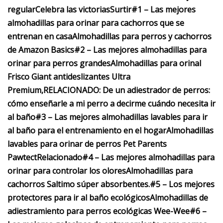
regular
Celebra las victorias
Surtir
#1 – Las mejores
almohadillas para orinar para cachorros que se
entrenan en casa
Almohadillas para perros y cachorros
de Amazon Basics
#2 – Las mejores almohadillas para
orinar para perros grandes
Almohadillas para orinal
Frisco Giant antideslizantes Ultra
Premium,
RELACIONADO: De un adiestrador de perros:
cómo enseñarle a mi perro a decirme cuándo necesita ir
al baño
#3 – Las mejores almohadillas lavables para ir
al baño para el entrenamiento en el hogar
Almohadillas
lavables para orinar de perros Pet Parents
Pawtect
Relacionado
#4 – Las mejores almohadillas para
orinar para controlar los olores
Almohadillas para
cachorros Saltimo súper absorbentes.
#5 – Los mejores
protectores para ir al baño ecológicos
Almohadillas de
adiestramiento para perros ecológicas Wee-Wee
#6 –