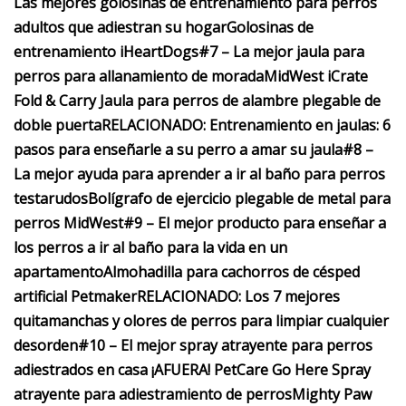
Las mejores golosinas de entrenamiento para perros
adultos que adiestran su hogar
Golosinas de
entrenamiento iHeartDogs
#7 – La mejor jaula para
perros para allanamiento de morada
MidWest iCrate
Fold & Carry Jaula para perros de alambre plegable de
doble puerta
RELACIONADO: Entrenamiento en jaulas: 6
pasos para enseñarle a su perro a amar su jaula
#8 –
La mejor ayuda para aprender a ir al baño para perros
testarudos
Bolígrafo de ejercicio plegable de metal para
perros MidWest
#9 – El mejor producto para enseñar a
los perros a ir al baño para la vida en un
apartamento
Almohadilla para cachorros de césped
artificial Petmaker
RELACIONADO: Los 7 mejores
quitamanchas y olores de perros para limpiar cualquier
desorden
#10 – El mejor spray atrayente para perros
adiestrados en casa
¡AFUERA! PetCare Go Here Spray
atrayente para adiestramiento de perros
Mighty Paw