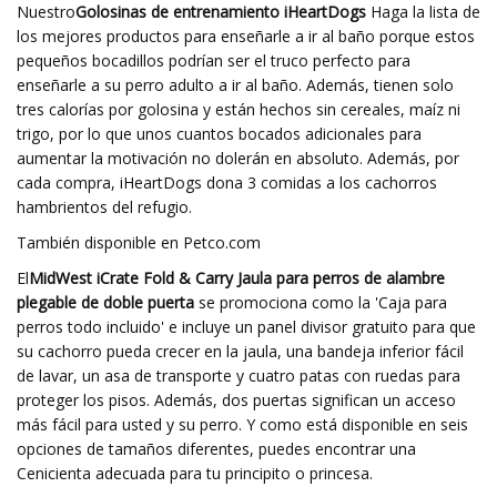
Nuestro
Golosinas de entrenamiento iHeartDogs
Haga la lista de
los mejores productos para enseñarle a ir al baño porque estos
pequeños bocadillos podrían ser el truco perfecto para
enseñarle a su perro adulto a ir al baño. Además, tienen solo
tres calorías por golosina y están hechos sin cereales, maíz ni
trigo, por lo que unos cuantos bocados adicionales para
aumentar la motivación no dolerán en absoluto. Además, por
cada compra, iHeartDogs dona 3 comidas a los cachorros
hambrientos del refugio.
También disponible en Petco.com
El
MidWest iCrate Fold & Carry Jaula para perros de alambre
plegable de doble puerta
se promociona como la 'Caja para
perros todo incluido' e incluye un panel divisor gratuito para que
su cachorro pueda crecer en la jaula, una bandeja inferior fácil
de lavar, un asa de transporte y cuatro patas con ruedas para
proteger los pisos. Además, dos puertas significan un acceso
más fácil para usted y su perro. Y como está disponible en seis
opciones de tamaños diferentes, puedes encontrar una
Cenicienta adecuada para tu principito o princesa.