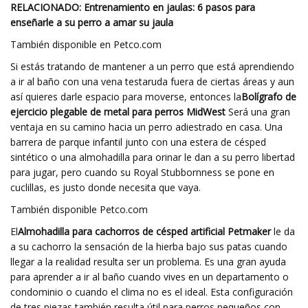
RELACIONADO: Entrenamiento en jaulas: 6 pasos para
enseñarle a su perro a amar su jaula
También disponible en Petco.com
Si estás tratando de mantener a un perro que está aprendiendo
a ir al baño con una vena testaruda fuera de ciertas áreas y aun
así quieres darle espacio para moverse, entonces la
Bolígrafo de
ejercicio plegable de metal para perros MidWest
Será una gran
ventaja en su camino hacia un perro adiestrado en casa. Una
barrera de parque infantil junto con una estera de césped
sintético o una almohadilla para orinar le dan a su perro libertad
para jugar, pero cuando su Royal Stubbornness se pone en
cuclillas, es justo donde necesita que vaya.
También disponible Petco.com
El
Almohadilla para cachorros de césped artificial Petmaker
le da
a su cachorro la sensación de la hierba bajo sus patas cuando
llegar a la realidad resulta ser un problema. Es una gran ayuda
para aprender a ir al baño cuando vives en un departamento o
condominio o cuando el clima no es el ideal. Esta configuración
de tres piezas también resulta útil para perros pequeños con