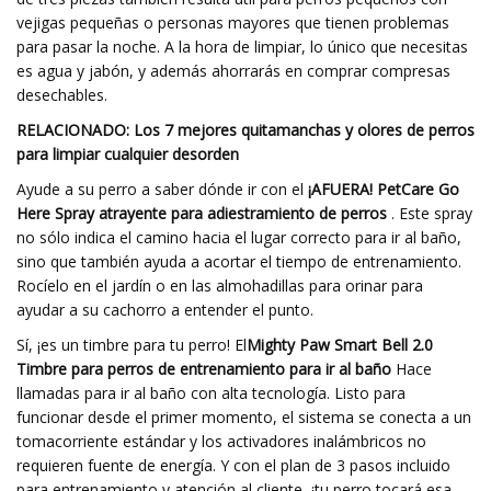
vejigas pequeñas o personas mayores que tienen problemas
para pasar la noche. A la hora de limpiar, lo único que necesitas
es agua y jabón, y además ahorrarás en comprar compresas
desechables.
RELACIONADO: Los 7 mejores quitamanchas y olores de perros
para limpiar cualquier desorden
Ayude a su perro a saber dónde ir con el
¡AFUERA! PetCare Go
Here Spray atrayente para adiestramiento de perros
. Este spray
no sólo indica el camino hacia el lugar correcto para ir al baño,
sino que también ayuda a acortar el tiempo de entrenamiento.
Rocíelo en el jardín o en las almohadillas para orinar para
ayudar a su cachorro a entender el punto.
Sí, ¡es un timbre para tu perro! El
Mighty Paw Smart Bell 2.0
Timbre para perros de entrenamiento para ir al baño
Hace
llamadas para ir al baño con alta tecnología. Listo para
funcionar desde el primer momento, el sistema se conecta a un
tomacorriente estándar y los activadores inalámbricos no
requieren fuente de energía. Y con el plan de 3 pasos incluido
para entrenamiento y atención al cliente, ¡tu perro tocará esa