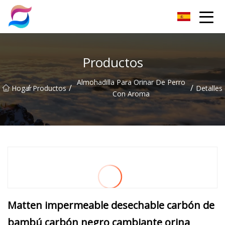
Grupo Co., Ltd de arena para gatos de Nanchang
Productos
Almohadilla Para Orinar De Perro
/
/
/
Hogar
Productos
Detalles
Con Aroma
Matten impermeable desechable carbón de
bambú carbón negro cambiante orina