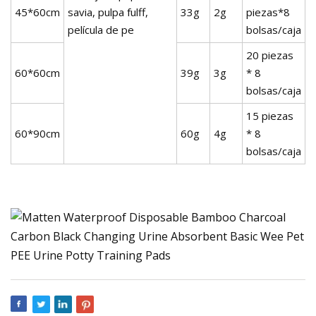
45*60cm
savia, pulpa fulff,
33g
2g
piezas*8
película de pe
bolsas/caja
20 piezas
60*60cm
39g
3g
* 8
bolsas/caja
15 piezas
60*90cm
60g
4g
* 8
bolsas/caja