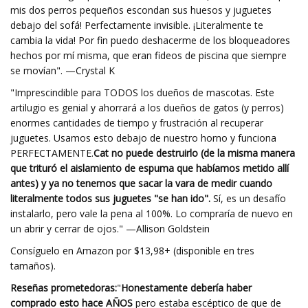
mis dos perros pequeños escondan sus huesos y juguetes
debajo del sofá! Perfectamente invisible. ¡Literalmente te
cambia la vida! Por fin puedo deshacerme de los bloqueadores
hechos por mí misma, que eran fideos de piscina que siempre
se movían". —Crystal K
"Imprescindible para TODOS los dueños de mascotas. Este
artilugio es genial y ahorrará a los dueños de gatos (y perros)
enormes cantidades de tiempo y frustración al recuperar
juguetes. Usamos esto debajo de nuestro horno y funciona
PERFECTAMENTE.
Cat no puede destruirlo (de la misma manera
que trituró el aislamiento de espuma que habíamos metido allí
antes) y ya no tenemos que sacar la vara de medir cuando
literalmente todos sus juguetes "se han ido".
Sí, es un desafío
instalarlo, pero vale la pena al 100%. Lo compraría de nuevo en
un abrir y cerrar de ojos." —Allison Goldstein
Consíguelo en Amazon por $13,98+ (disponible en tres
tamaños).
Reseñas prometedoras:
"
Honestamente debería haber
comprado esto hace AÑOS
pero estaba escéptico de que de