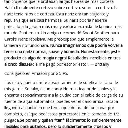
tan crujiente que le brotaban largas hebras de más corteza.
Había literalmente corteza sobre corteza. sobre la corteza. La
nariz tenía hilos de corteza. Esta nariz era tan crujiente y
repulsiva que era casi hermosa. Su nariz podría haberse
parecido a la geoda más rara y exótica extraída de la mina más
rara de Guatemala. Un amigo recomendó Snout Soother para
Carol's Nariz repulsiva. Me preocupaba que simplemente la
lamiera y no funcionara.
Nunca imaginamos que podría volver a
tener una nariz normal, suave y húmeda. Honestamente, ¡este
producto es algo de magia negra! Resultados increíbles en tres
a cinco días.
Nadie me pagó por escribir esto". —Brittany
Consíguelo en Amazon por $ 5,95.
Los uso y puedo dar fe absolutamente de su eficacia. Uno de
mis gatos, Sneaky, es un conocido masticador de cables y le
encanta especialmente ir a la ciudad con el cable de carga de su
fuente de agua automática; puedes ver el daño arriba. Estaba
llegando al punto en que temía que dejara de funcionar por
completo, así que pedí estos protectores en el tamaño de 1/2
pulgada.
Se ponen y quitan *tan* fácilmente: lo suficientemente
flexibles para quitarlos, pero lo suficientemente gruesos y