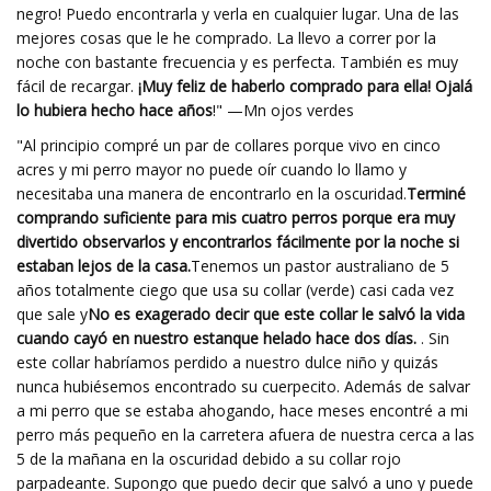
negro! Puedo encontrarla y verla en cualquier lugar. Una de las
mejores cosas que le he comprado. La llevo a correr por la
noche con bastante frecuencia y es perfecta. También es muy
fácil de recargar.
¡Muy feliz de haberlo comprado para ella! Ojalá
lo hubiera hecho hace años
!" —Mn ojos verdes
"Al principio compré un par de collares porque vivo en cinco
acres y mi perro mayor no puede oír cuando lo llamo y
necesitaba una manera de encontrarlo en la oscuridad.
Terminé
comprando suficiente para mis cuatro perros porque era muy
divertido observarlos y encontrarlos fácilmente por la noche si
estaban lejos de la casa.
Tenemos un pastor australiano de 5
años totalmente ciego que usa su collar (verde) casi cada vez
que sale y
No es exagerado decir que este collar le salvó la vida
cuando cayó en nuestro estanque helado hace dos días.
. Sin
este collar habríamos perdido a nuestro dulce niño y quizás
nunca hubiésemos encontrado su cuerpecito. Además de salvar
a mi perro que se estaba ahogando, hace meses encontré a mi
perro más pequeño en la carretera afuera de nuestra cerca a las
5 de la mañana en la oscuridad debido a su collar rojo
parpadeante. Supongo que puedo decir que salvó a uno y puede