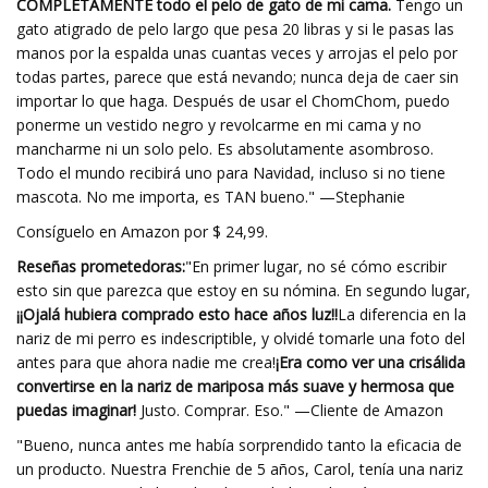
COMPLETAMENTE todo el pelo de gato de mi cama.
Tengo un
gato atigrado de pelo largo que pesa 20 libras y si le pasas las
manos por la espalda unas cuantas veces y arrojas el pelo por
todas partes, parece que está nevando; nunca deja de caer sin
importar lo que haga. Después de usar el ChomChom, puedo
ponerme un vestido negro y revolcarme en mi cama y no
mancharme ni un solo pelo. Es absolutamente asombroso.
Todo el mundo recibirá uno para Navidad, incluso si no tiene
mascota. No me importa, es TAN bueno." —Stephanie
Consíguelo en Amazon por $ 24,99.
Reseñas prometedoras:
"En primer lugar, no sé cómo escribir
esto sin que parezca que estoy en su nómina. En segundo lugar,
¡¡Ojalá hubiera comprado esto hace años luz!!
La diferencia en la
nariz de mi perro es indescriptible, y olvidé tomarle una foto del
antes para que ahora nadie me crea!
¡Era como ver una crisálida
convertirse en la nariz de mariposa más suave y hermosa que
puedas imaginar!
Justo. Comprar. Eso." —Cliente de Amazon
"Bueno, nunca antes me había sorprendido tanto la eficacia de
un producto. Nuestra Frenchie de 5 años, Carol, tenía una nariz