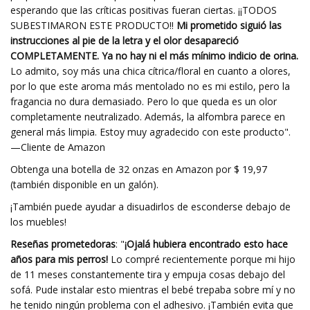
esperando que las críticas positivas fueran ciertas. ¡¡TODOS
SUBESTIMARON ESTE PRODUCTO!!
Mi prometido siguió las
instrucciones al pie de la letra y el olor desapareció
COMPLETAMENTE. Ya no hay ni el más mínimo indicio de orina.
Lo admito, soy más una chica cítrica/floral en cuanto a olores,
por lo que este aroma más mentolado no es mi estilo, pero la
fragancia no dura demasiado. Pero lo que queda es un olor
completamente neutralizado. Además, la alfombra parece en
general más limpia. Estoy muy agradecido con este producto".
—Cliente de Amazon
Obtenga una botella de 32 onzas en Amazon por $ 19,97
(también disponible en un galón).
¡También puede ayudar a disuadirlos de esconderse debajo de
los muebles!
Reseñas prometedoras
: "
¡Ojalá hubiera encontrado esto hace
años para mis perros!
Lo compré recientemente porque mi hijo
de 11 meses constantemente tira y empuja cosas debajo del
sofá. Pude instalar esto mientras el bebé trepaba sobre mí y no
he tenido ningún problema con el adhesivo. ¡También evita que