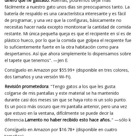
dinero que he gastado.
Además, podremos dejar más
fácilmente a nuestro gato unos días sin preocuparnos tanto. La
batería de respaldo es una característica interesante y es fácil
de programar, y una vez que la configuras, básicamente no
necesitas hacer nada excepto monitorear la cantidad de comida
restante. Mi única pequeña queja es que el recipiente en sí es de
plástico hueco, por lo que la comida que golpea el recipiente fue
lo suficientemente fuerte en la otra habitación como para
despertarnos. Así que ahora simplemente lo dispensamos sobre
el tapete que tenemos". —Jen E.
Consíguelo en Amazon por $55.99+ (disponible en tres colores,
dos tamaños y una versión Wi-Fi).
Revisión prometedora
: "Tengo gatos a los que les gusta
colgarse de mis pantallas y este material se ha mantenido
durante casi dos meses sin que se haya roto ni un solo punto.
Es un poco más oscuro que mi pantalla anterior, pero una vez
que estuvo en la ventana, difícilmente se puede decir la
diferencia.
Lamento no haber recibido esto hace años.
." —sólo k
Consíguelo en Amazon por $16.78+ (disponible en cuatro