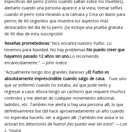
específicas del perro (como cuando saltan sobre los muebles),
alertarlo cuando una persona aparece a la vista, tomar selfies
cuando el perro está mirando a la cámara y Crea un diario para
perros de 60 segundos que muestra los aspectos más
destacados del día de tu perro. ¡Se incluye una prueba gratuita
de 90 días de esta suscripción!
Reseñas prometedoras:
"Nos encanta nuestro Furbo. Lo
tenemos para Navidad. No hay problemas.
No puedo creer que
hayamos pasado 12 años sin uno.
Lo recomiendo
encarecidamente." —John Iodice
"Actualmente tengo dos grandes daneses y
El Furbo es
absolutamente imprescindible cuando salgo de casa.
. Tuve uno
que se enfermó cuando no estaba, así que pude verlo y
regresar a casa. Ahora tengo un cachorro que requiere muchos
controles y me alertan de cualquier movimiento adicional,
ladridos, etc. También me alerta si hay una persona allí, lo que
definitivamente fue útil hace aproximadamente un año cuando
no esperaba hacerlo. ver a alguien allí. ¡También me avisa si se
activan los detectores de humo! ¡No puedo vivir sin esto!" —Lori
L. Young