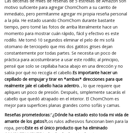
Las decenas de miles de reseñas de 5 estrellas de Amazon son
motivo suficiente para agregar ChomChom a su carrito de
inmediato, pero permítanme agregar mi propia reseña personal
a la pila. He estado usando ChomChom durante bastante
tiempo, pero tomé las fotos de arriba literalmente hace un
momento para mostrar cuán rápido, fácil y efectivo es este
rodillo. Me tomó 10 segundos eliminar el pelo de mi sofá
otomano de terciopelo que mis dos gatitos grises dejan
constantemente por todas partes. Se necesita un poco de
práctica para acostumbrarse a usar este rodillo; al principio,
pensé que solo se cepillaba hacia abajo en una dirección y no
sabía por qué no recogía el cabello.
Es importante hacer un
cepillado de empujar y tirar en *ambas* direcciones para que
realmente jale el cabello hacia adentro.
, lo que requiere que
apliques un poco de presión. Después, simplemente sacarás el
cabello que quedó atrapado en el interior. El ChomChom es
mejor para superficies planas grandes como sofás y camas.
Reseñas prometedoras:
"
¿Dónde ha estado esto toda mi vida de
amante de los gatos?
Los rulos adhesivos funcionan bien para la
ropa, pero
Este es el único producto que ha eliminado