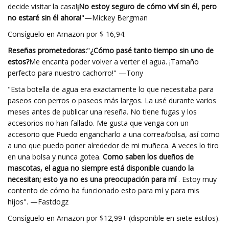
decide visitar la casa!
¡No estoy seguro de cómo viví sin él, pero
no estaré sin él ahora!
"—Mickey Bergman
Consíguelo en Amazon por $ 16,94.
Reseñas prometedoras:
"
¿Cómo pasé tanto tiempo sin uno de
estos?
Me encanta poder volver a verter el agua. ¡Tamaño
perfecto para nuestro cachorro!" —Tony
"Esta botella de agua era exactamente lo que necesitaba para
paseos con perros o paseos más largos. La usé durante varios
meses antes de publicar una reseña. No tiene fugas y los
accesorios no han fallado. Me gusta que venga con un
accesorio que Puedo engancharlo a una correa/bolsa, así como
a uno que puedo poner alrededor de mi muñeca. A veces lo tiro
en una bolsa y nunca gotea.
Como saben los dueños de
mascotas, el agua no siempre está disponible cuando la
necesitan; esto ya no es una preocupación para mí
. Estoy muy
contento de cómo ha funcionado esto para mí y para mis
hijos". —Fastdogz
Consíguelo en Amazon por $12,99+ (disponible en siete estilos).