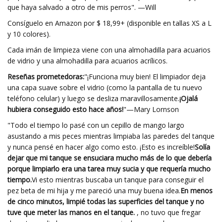
que haya salvado a otro de mis perros". —Will
Consíguelo en Amazon por $ 18,99+ (disponible en tallas XS a L
y 10 colores).
Cada imán de limpieza viene con una almohadilla para acuarios
de vidrio y una almohadilla para acuarios acrílicos.
Reseñas prometedoras:
"¡Funciona muy bien! El limpiador deja
una capa suave sobre el vidrio (como la pantalla de tu nuevo
teléfono celular) y luego se desliza maravillosamente.
¡Ojalá
hubiera conseguido esto hace años!
"—Mary Lornson
"Todo el tiempo lo pasé con un cepillo de mango largo
asustando a mis peces mientras limpiaba las paredes del tanque
y nunca pensé en hacer algo como esto. ¡Esto es increíble!
Solía ​​
dejar que mi tanque se ensuciara mucho más de lo que debería
porque limpiarlo era una tarea muy sucia y que requería mucho
tiempo.
Vi esto mientras buscaba un tanque para conseguir el
pez beta de mi hija y me pareció una muy buena idea.
En menos
de cinco minutos, limpié todas las superficies del tanque y no
tuve que meter las manos en el tanque.
, no tuvo que fregar