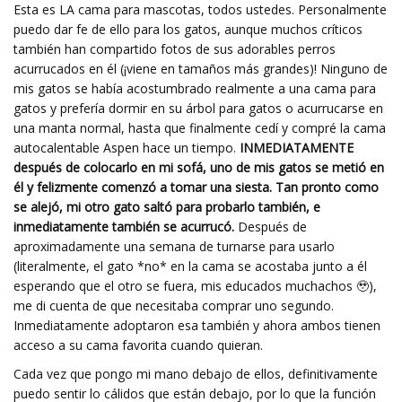
Esta es LA cama para mascotas, todos ustedes. Personalmente
puedo dar fe de ello para los gatos, aunque muchos críticos
también han compartido fotos de sus adorables perros
acurrucados en él (¡viene en tamaños más grandes)! Ninguno de
mis gatos se había acostumbrado realmente a una cama para
gatos y prefería dormir en su árbol para gatos o acurrucarse en
una manta normal, hasta que finalmente cedí y compré la cama
autocalentable Aspen hace un tiempo.
INMEDIATAMENTE
después de colocarlo en mi sofá, uno de mis gatos se metió en
él y felizmente comenzó a tomar una siesta. Tan pronto como
se alejó, mi otro gato saltó para probarlo también, e
inmediatamente también se acurrucó.
Después de
aproximadamente una semana de turnarse para usarlo
(literalmente, el gato *no* en la cama se acostaba junto a él
esperando que el otro se fuera, mis educados muchachos 🥹),
me di cuenta de que necesitaba comprar uno segundo.
Inmediatamente adoptaron esa también y ahora ambos tienen
acceso a su cama favorita cuando quieran.
Cada vez que pongo mi mano debajo de ellos, definitivamente
puedo sentir lo cálidos que están debajo, por lo que la función