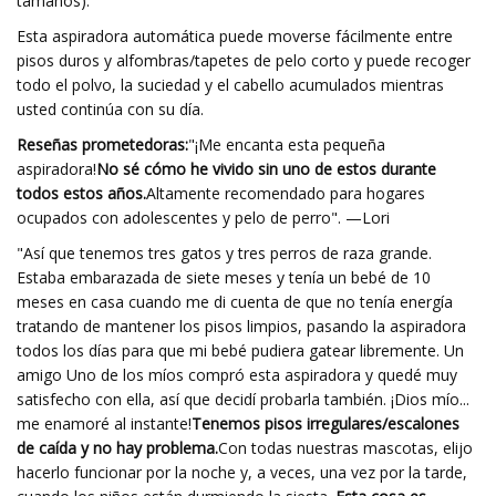
tamaños).
Esta aspiradora automática puede moverse fácilmente entre
pisos duros y alfombras/tapetes de pelo corto y puede recoger
todo el polvo, la suciedad y el cabello acumulados mientras
usted continúa con su día.
Reseñas prometedoras:
"¡Me encanta esta pequeña
aspiradora!
No sé cómo he vivido sin uno de estos durante
todos estos años.
Altamente recomendado para hogares
ocupados con adolescentes y pelo de perro". —Lori
"Así que tenemos tres gatos y tres perros de raza grande.
Estaba embarazada de siete meses y tenía un bebé de 10
meses en casa cuando me di cuenta de que no tenía energía
tratando de mantener los pisos limpios, pasando la aspiradora
todos los días para que mi bebé pudiera gatear libremente. Un
amigo Uno de los míos compró esta aspiradora y quedé muy
satisfecho con ella, así que decidí probarla también. ¡Dios mío...
me enamoré al instante!
Tenemos pisos irregulares/escalones
de caída y no hay problema.
Con todas nuestras mascotas, elijo
hacerlo funcionar por la noche y, a veces, una vez por la tarde,