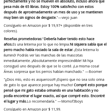
perfectamente y no se mueven en absoluto, incluso ahora que
pesa más de 65 libras. Estoy 100% satisfecho con estos
después de aproximadamente un mes de uso y se mantienen
muy bien sin signos de desgaste.
"—viejo juan
Consíguelo en Amazon por $ 19,97+ (disponible en tres
colores).
Reseñas prometedoras:
"
Debería haber tenido esto hace
años.
Es una linterna por lo que no limpia.
Ni siquiera sabía que el
perro macho había rociado la sala de estar.
¡Esta linterna lo
iluminó! Podrás ver las manchas de las mascotas
inmediatamente. ¡Absolutamente imprescindible! Mi hija
consiguió uno después de que se lo conté. ¡La misma cosa!
Áreas sorpresa que los perros habían manchado." —Boomer
"¡¡Dios mío, esto es asqueroso!!! ¡Espero que no sea solo orina
de gato lo que aparece porque hay mucho!
Compré esto porque
pensé que mi gato estaba orinando en una habitación y no
podía encontrar el lugar exacto, así que compré esto. Encontré
el lugar y más.
Lo recomendaría." —Momof3boys
Consíguelo en Amazon por $ 11,99.