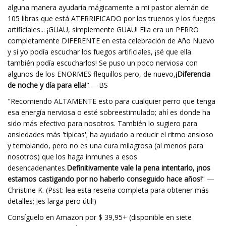
alguna manera ayudaría mágicamente a mi pastor alemán de
105 libras que está ATERRIFICADO por los truenos y los fuegos
artificiales... ¡GUAU, simplemente GUAU! Ella era un PERRO
completamente DIFERENTE en esta celebración de Año Nuevo
y si yo podía escuchar los fuegos artificiales, ¡sé que ella
también podía escucharlos! Se puso un poco nerviosa con
algunos de los ENORMES flequillos pero, de nuevo,
¡Diferencia
de noche y día para ella!
" —BS
"Recomiendo ALTAMENTE esto para cualquier perro que tenga
esa energía nerviosa o esté sobreestimulado; ahí es donde ha
sido más efectivo para nosotros. También lo sugiero para
ansiedades más 'típicas'; ha ayudado a reducir el ritmo ansioso
y temblando, pero no es una cura milagrosa (al menos para
nosotros) que los haga inmunes a esos
desencadenantes.
Definitivamente vale la pena intentarlo, ¡nos
estamos castigando por no haberlo conseguido hace años!
" —
Christine K. (Psst: lea esta reseña completa para obtener más
detalles; ¡es larga pero útil!)
Consíguelo en Amazon por $ 39,95+ (disponible en siete