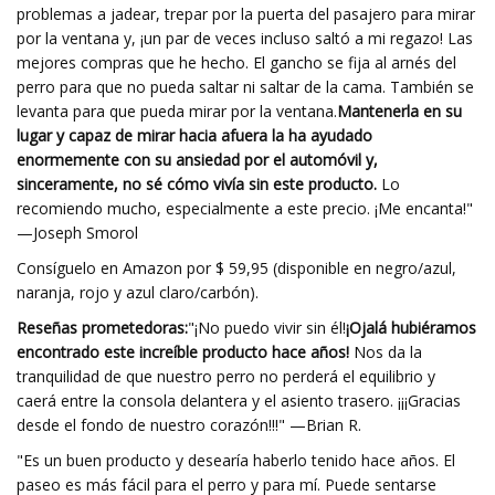
problemas a jadear, trepar por la puerta del pasajero para mirar
por la ventana y, ¡un par de veces incluso saltó a mi regazo! Las
mejores compras que he hecho. El gancho se fija al arnés del
perro para que no pueda saltar ni saltar de la cama. También se
levanta para que pueda mirar por la ventana.
Mantenerla en su
lugar y capaz de mirar hacia afuera la ha ayudado
enormemente con su ansiedad por el automóvil y,
sinceramente, no sé cómo vivía sin este producto.
Lo
recomiendo mucho, especialmente a este precio. ¡Me encanta!"
—Joseph Smorol
Consíguelo en Amazon por $ 59,95 (disponible en negro/azul,
naranja, rojo y azul claro/carbón).
Reseñas prometedoras:
"¡No puedo vivir sin él!
¡Ojalá hubiéramos
encontrado este increíble producto hace años!
Nos da la
tranquilidad de que nuestro perro no perderá el equilibrio y
caerá entre la consola delantera y el asiento trasero. ¡¡¡Gracias
desde el fondo de nuestro corazón!!!" —Brian R.
"Es un buen producto y desearía haberlo tenido hace años. El
paseo es más fácil para el perro y para mí. Puede sentarse