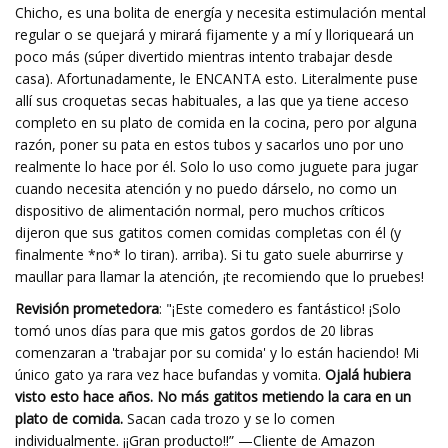
Chicho, es una bolita de energía y necesita estimulación mental
regular o se quejará y mirará fijamente y a mí y lloriqueará un
poco más (súper divertido mientras intento trabajar desde
casa). Afortunadamente, le ENCANTA esto. Literalmente puse
allí sus croquetas secas habituales, a las que ya tiene acceso
completo en su plato de comida en la cocina, pero por alguna
razón, poner su pata en estos tubos y sacarlos uno por uno
realmente lo hace por él. Solo lo uso como juguete para jugar
cuando necesita atención y no puedo dárselo, no como un
dispositivo de alimentación normal, pero muchos críticos
dijeron que sus gatitos comen comidas completas con él (y
finalmente *no* lo tiran). arriba). Si tu gato suele aburrirse y
maullar para llamar la atención, ¡te recomiendo que lo pruebes!
Revisión prometedora
: "¡Este comedero es fantástico! ¡Solo
tomó unos días para que mis gatos gordos de 20 libras
comenzaran a 'trabajar por su comida' y lo están haciendo! Mi
único gato ya rara vez hace bufandas y vomita.
Ojalá hubiera
visto esto hace años. No más gatitos metiendo la cara en un
plato de comida.
Sacan cada trozo y se lo comen
individualmente. ¡¡Gran producto!!” —Cliente de Amazon