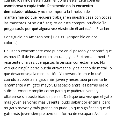
cuando los niños están durmiendo la siesta.
Esta cosa es
asombrosa y capta todo. Realmente no lo encuentro
demasiado ruidoso.
y no me importa la limpieza de
mantenimiento que requiere trabajar en nuestra casa con todas
las mascotas. Si no está seguro de esta compra, pruébela.
Te
preguntarás por qué alguna vez viviste sin él antes.
." —Ecaclán
Consíguelo en Amazon por $179,99+ (disponible en dos
colores).
He usado exactamente esta puerta en el pasado y encontré que
es muy fácil de instalar en mi entrada, y es *extremadamente*
resistente una vez que ajustas la tensión correctamente. No
veo que ningún perro pueda atravesarla, y es hecho de metal, lo
que desaconseja la masticación. Yo personalmente lo usé
cuando adopté a mi gato más joven y necesitaba presentarle
lentamente a mi gato mayor. El espacio entre las barras era lo
suficientemente amplio como para que pudieran verse y
olfatearse sin posibilidad de pelear. Diré que una vez que el gato
más joven se volvió más valiente, pudo saltar por encima, pero
mi gato mayor y más grande no pudo (lo que significaba que el
gato más joven siempre tuvo una forma de escapar). Así que