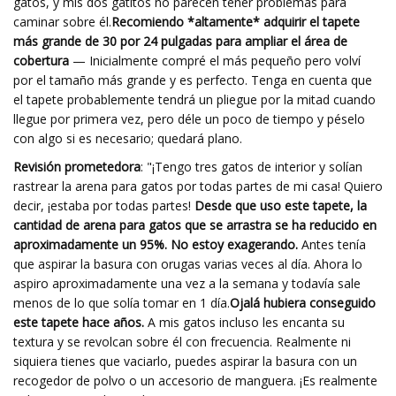
gatos, y mis dos gatitos no parecen tener problemas para
caminar sobre él.
Recomiendo *altamente* adquirir el tapete
más grande de 30 por 24 pulgadas para ampliar el área de
cobertura
— Inicialmente compré el más pequeño pero volví
por el tamaño más grande y es perfecto. Tenga en cuenta que
el tapete probablemente tendrá un pliegue por la mitad cuando
llegue por primera vez, pero déle un poco de tiempo y péselo
con algo si es necesario; quedará plano.
Revisión prometedora
: "¡Tengo tres gatos de interior y solían
rastrear la arena para gatos por todas partes de mi casa! Quiero
decir, ¡estaba por todas partes!
Desde que uso este tapete, la
cantidad de arena para gatos que se arrastra se ha reducido en
aproximadamente un 95%. No estoy exagerando.
Antes tenía
que aspirar la basura con orugas varias veces al día. Ahora lo
aspiro aproximadamente una vez a la semana y todavía sale
menos de lo que solía tomar en 1 día.
Ojalá hubiera conseguido
este tapete hace años.
A mis gatos incluso les encanta su
textura y se revolcan sobre él con frecuencia. Realmente ni
siquiera tienes que vaciarlo, puedes aspirar la basura con un
recogedor de polvo o un accesorio de manguera. ¡Es realmente