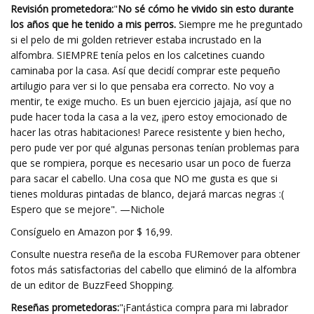
Revisión prometedora:
"
No sé cómo he vivido sin esto durante
los años que he tenido a mis perros.
Siempre me he preguntado
si el pelo de mi golden retriever estaba incrustado en la
alfombra. SIEMPRE tenía pelos en los calcetines cuando
caminaba por la casa. Así que decidí comprar este pequeño
artilugio para ver si lo que pensaba era correcto. No voy a
mentir, te exige mucho. Es un buen ejercicio jajaja, así que no
pude hacer toda la casa a la vez, ¡pero estoy emocionado de
hacer las otras habitaciones! Parece resistente y bien hecho,
pero pude ver por qué algunas personas tenían problemas para
que se rompiera, porque es necesario usar un poco de fuerza
para sacar el cabello. Una cosa que NO me gusta es que si
tienes molduras pintadas de blanco, dejará marcas negras :(
Espero que se mejore". —Nichole
Consíguelo en Amazon por $ 16,99.
Consulte nuestra reseña de la escoba FURemover para obtener
fotos más satisfactorias del cabello que eliminó de la alfombra
de un editor de BuzzFeed Shopping.
Reseñas prometedoras:
"¡Fantástica compra para mi labrador