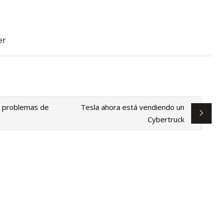
er
les para perros:
nto para ir al baño
ad
ga problemas de
Tesla ahora está vendiendo un
Cybertruck