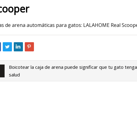
cooper
023
May 26, 2023
as de arena automáticas para gatos: LALAHOME Real Scoop
 policiales
Los 10 mejores paña
desde el entrenamie
hasta la tercera ed
Boicotear la caja de arena puede significar que tu gato ten
salud