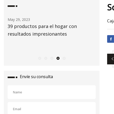
S
May 29, 2023
May 30, 2
Caj
39 productos para el hogar con
Informes
es
resultados impresionantes
os
Envíe su consulta