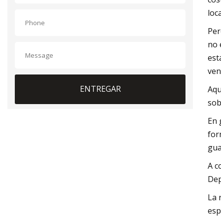
loc
Per
no 
est
ven
ENTREGAR
Aqu
sob
En 
for
gua
A c
Dep
La 
esp