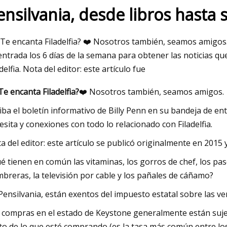
ensilvania, desde libros hasta 
May 26, 2023
¿Te encanta Filadelfia? ❤️ Nosotros también, seamos amigos.
Los 10 mejores pañales para perros:
entrada los 6 días de la semana para obtener las noticias qu
desde el entrenamiento para ir al baño
adelfia. Nota del editor: este artículo fue
hasta la tercera edad
Te encanta Filadelfia?
❤️ Nosotros también, seamos amigos.
iba el boletín informativo de Billy Penn en su bandeja de en
esita y conexiones con todo lo relacionado con Filadelfia.
a del editor: este artículo se publicó originalmente en 2015 
é tienen en común las vitaminas, los gorros de chef, los pas
breras, la televisión por cable y los pañales de cáñamo?
Pensilvania, están exentos del impuesto estatal sobre las ve
 compras en el estado de Keystone generalmente están suje
to de lo que esté comprando (es la tasa más común entre lo