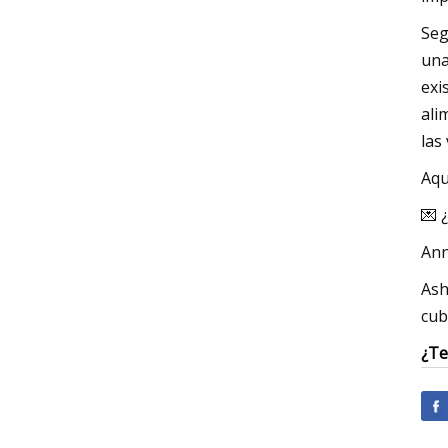
Seg
una
exi
ali
las
Aqu
💌 
Ann
Ash
cub
¿Te