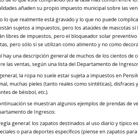
alidades añaden su propio impuesto municipal sobre las venta
o lo que realmente está gravado y lo que no puede complicar
están sujetos a impuestos, pero los ataúdes de mascotas sí
án libres de impuestos, pero el bloqueador solar preventivo 
tas, pero sólo si se utilizan como alimento y no como decora
í hay una descripción general de muchos de los cientos de c
re las ventas, según una lista del Departamento de Ingresos
general, la ropa no suele estar sujeta a impuestos en Pensil
mal, muchas pieles (tanto reales como sintéticas), disfraces 
ntes de béisbol, etc.).
ontinuación se muestran algunos ejemplos de prendas de ves
artamento de Ingresos:
regla general: los zapatos destinados al uso diario y típico
eciales o para deportes específicos (piense en zapatos para 