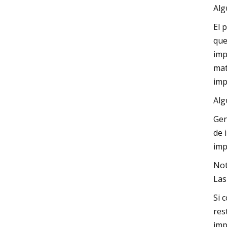
Alg
El 
que
imp
mat
imp
Alg
Gen
de 
imp
Not
Las
Si 
res
imp