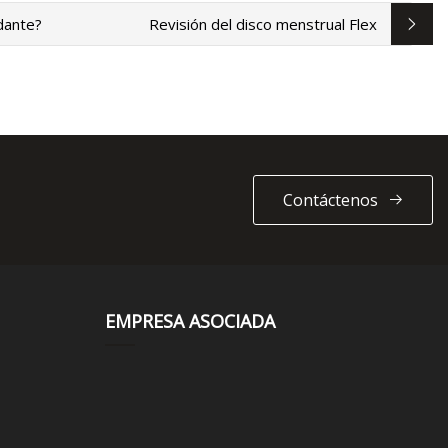
dante?
Revisión del disco menstrual Flex
Contáctenos
EMPRESA ASOCIADA