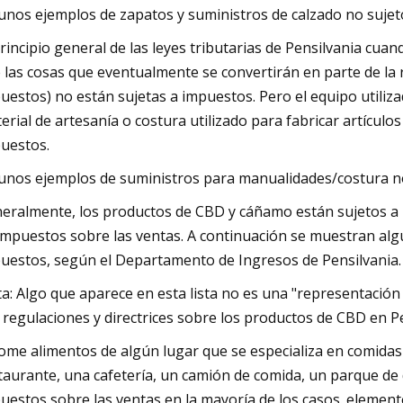
unos ejemplos de zapatos y suministros de calzado no sujet
principio general de las leyes tributarias de Pensilvania cu
 las cosas que eventualmente se convertirán en parte de la r
uestos) no están sujetas a impuestos. Pero el equipo utiliz
erial de artesanía o costura utilizado para fabricar artícul
uestos.
unos ejemplos de suministros para manualidades/costura no
eralmente, los productos de CBD y cáñamo están sujetos a
impuestos sobre las ventas. A continuación se muestran al
uestos, según el Departamento de Ingresos de Pensilvania.
a: Algo que aparece en esta lista no es una "representación 
 regulaciones y directrices sobre los productos de CBD en P
come alimentos de algún lugar que se especializa en comidas
taurante, una cafetería, un camión de comida, un parque de 
uestos sobre las ventas en la mayoría de los casos. element