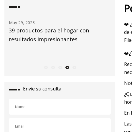
P
May 30, 2023
❤️ 
con
Informes policiales
de 
Fil
❤️
¿
Rec
nec
Not
Envíe su consulta
¿Qu
hom
En 
Las
cos